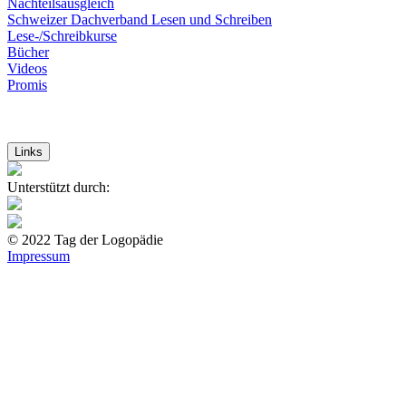
Nachteilsausgleich
Schweizer Dachverband Lesen und Schreiben
Lese-/Schreibkurse
Bücher
Videos
Promis
Li
nks
Unterstützt durch:
© 2022 Tag der Logopädie
Impressum